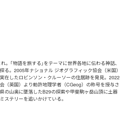
生まれ。｢物語を旅する｣をテーマに世界各地に伝わる神話、
探る。2005年ナショナル ジオグラフィック協会（米国）
実在したロビンソン・クルーソーの住居跡を発見。2022
会（英国）より勅許地理学者（CGeog）の称号を授与さ
県の山奥に墜落したB29の探索や甲斐駒ヶ岳山頂に土器
ミステリーを追いかけている。