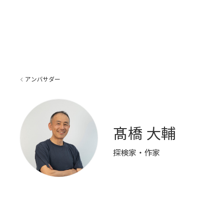
アンバサダー
髙橋 大輔
探検家・作家