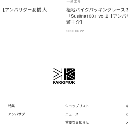
一瀬 圭介
山【アンバサダー髙橋 大
極地バイクパッキングレース
「Susitna100」vol.2【アン
瀬圭介】
2020.06.22
特集
ショップリスト
アンバサダー
ニュース
重要なお知らせ