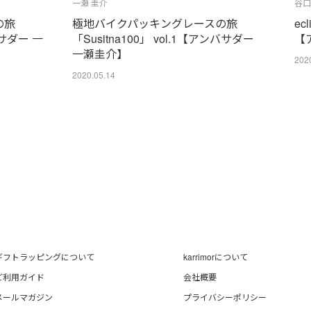
一瀬 圭介
谷口
の旅
極地バイクパッキングレースの旅
ec
バサダー 一
「Susitna100」 vol.1【アンバサダー
【
一瀬圭介】
202
2020.05.14
ギフトラッピングについて
karrimorについて
ご利用ガイド
会社概要
メールマガジン
プライバシーポリシー