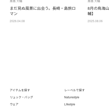
髙橋 大輔
髙橋 大輔
まだ見ぬ風景に出会う。長崎・島旅ロ
8月の鳥海
マン
輔】
2026.04.08
2025.08.06
アイテムを探す
レーベルで探す
リュック・バッグ
Naturestyle
ウェア
Lifestyle