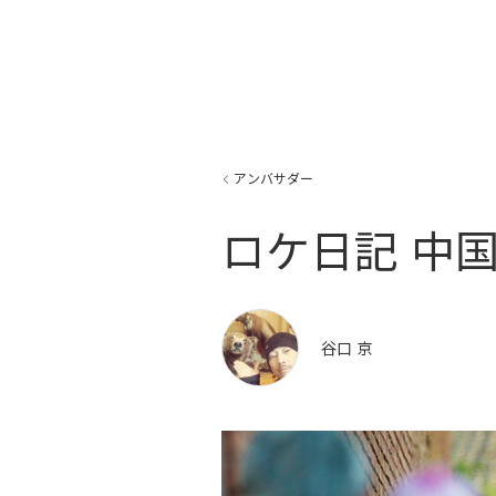
アンバサダー
ロケ日記 中
谷口 京