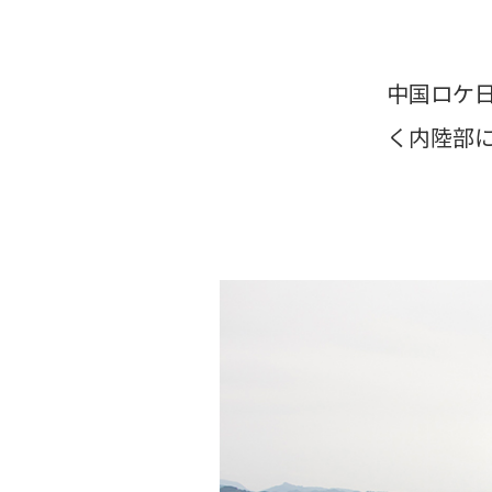
中国ロケ
く内陸部