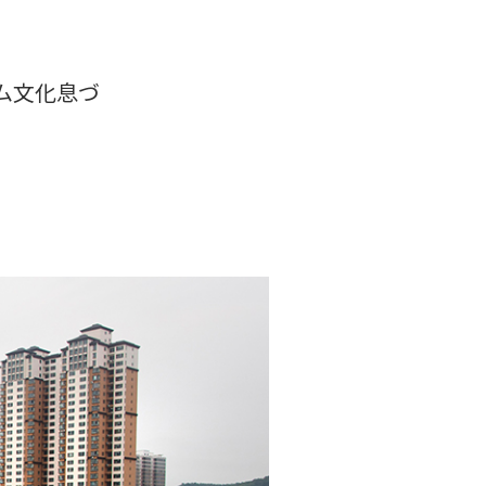
ム文化息づ