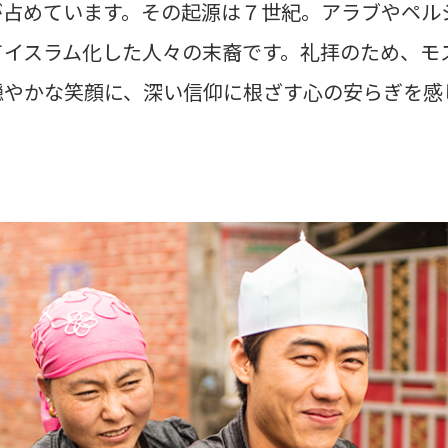
が占めています。その起源は７世紀。アラブやペル
てイスラム化した人々の末裔です。礼拝のため、モ
穏やかな笑顔に、深い信仰に根ざす心の安らぎを感