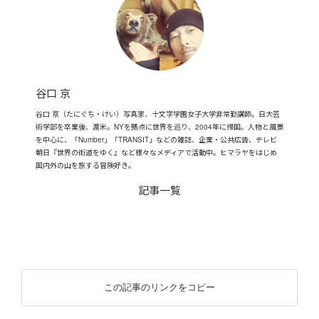
谷口 京
谷口 京（たにぐち・けい）写真家、十文字学園女子大学非常勤講師。日大芸
術学部を卒業後、渡米。NYを拠点に世界を巡り、2004年に帰国。人物と風景
を中心に、「Number」「TRANSIT」などの雑誌、企業・公共広告、テレビ
朝日『世界の街道をゆく』など様々なメディアで活動中。ヒマラヤをはじめ
国内外の山を旅する冒険好き。
記事一覧
この記事のリンクをコピー