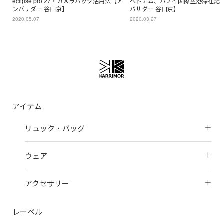
eclipse pro 27・カメラバッグ活用法【ア
ベトナム、ハノイ国際空港滞在記
ンバサダー 谷口京】
バサダー 谷口京】
2020.05.07
2020.03.27
アイテム
リュック・バッグ
ウェア
アクセサリー
レーベル