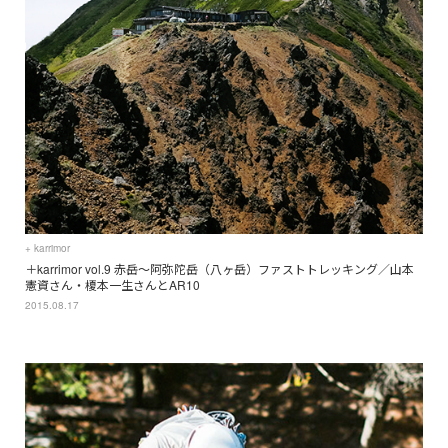
+ karrimor
＋karrimor vol.9 赤岳〜阿弥陀岳（八ヶ岳）ファストトレッキング／山本
憲資さん・榎本一生さんとAR10
2015.08.17