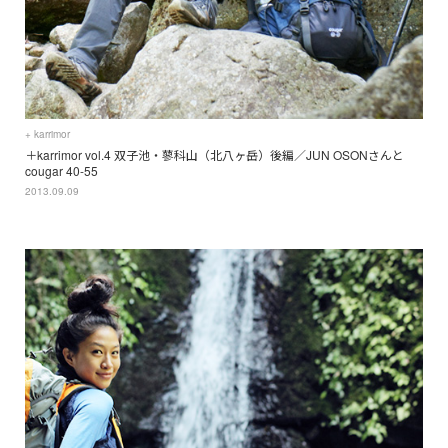
+ karrimor
＋karrimor vol.4 双子池・蓼科山（北八ヶ岳）後編／JUN OSONさんと
cougar 40-55
2013.09.09