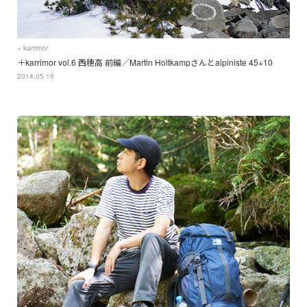
+ karrimor
＋karrimor vol.6 西穂高 前編／Martin Holtkampさんとalpiniste 45+10
2014.05.16