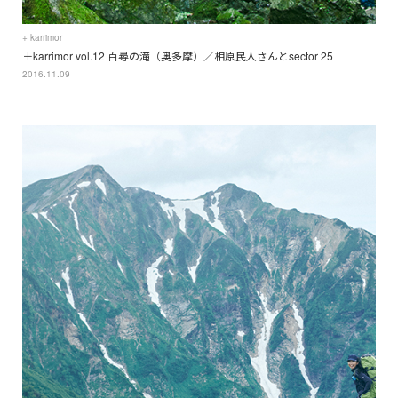
+ karrimor
＋karrimor vol.12 百尋の滝（奥多摩）／相原民人さんとsector 25
2016.11.09