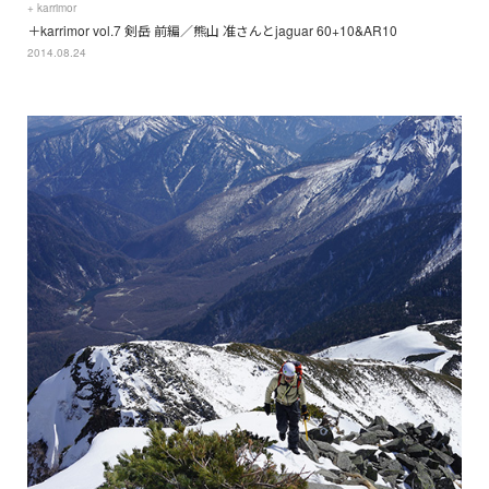
+ karrimor
＋karrimor vol.7 剣岳 前編／熊山 准さんとjaguar 60+10&AR10
2014.08.24