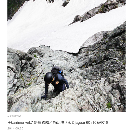
+ karrimor
＋karrimor vol.7 剣岳 後編／熊山 准さんとjaguar 60+10&AR10
2014.09.25