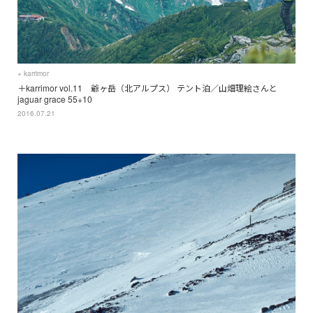
+ karrimor
＋karrimor vol.11 爺ヶ岳（北アルプス） テント泊／山畑理絵さんと
jaguar grace 55+10
2016.07.21