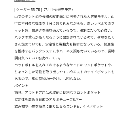
[ クーガー 55-75 ]（7月中旬発売予定）
山でのテント泊や長期の縦走向けに開発された大容量モデル。山
行に不可欠な機能を十分に盛り込みながらも、高いレベルでのフ
ィット感、快適さを兼ね備えているので、長旅にだって心強い。
バックの重心が高くなるように設計されているので、荷物をたく
さん詰めていても、安定性と機動力も抜群になっている。快適性
を維持するバックシステムやハーネス類も付いているので、長時
間背負っていても疲れにくい。
ペットボトルを入れておけるようなサイドのワンドポケットや、
ちょっとした荷物を取り出しやすいウエストのサイドポケットも
あるので、旅の荷物の仕分けにも困らない。
ポイント
雨具、アウトドア用品の収納に便利なフロントポケット
安定性を高める背面のアルミチューブ&バー
飲み物や小物を簡単に取り出せるワンド&サイドポケット